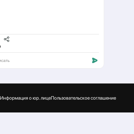
атеринбург
8,9- 1 ступень
2,13,14- 2/3 ступень
7,18- 6 ступень
1,22,23- 4/5 ступень
нск
в
гресс -24,25,26
арт
нск
3,4- 1 ступень
9,10- 2/3 ступень
5,16,17- 4/5 ступень
1,22 -6 ступень
сква
Информация о юр. лице
Пользовательское соглашение
1,1,2 - 1 ступень
рель
сква
8,9 - 2/3 ступень
5,16-6 ступень
1,22,23- 4/5 ступень