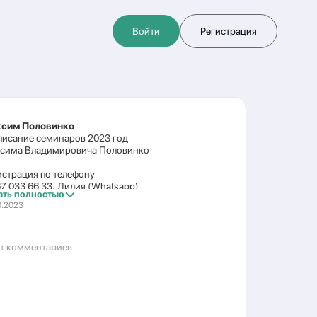
Войти
Регистрация
сим Половинко
писание семинаров 2023 год
сима Владимировича Половинко
истрация по телефону
67 033 66 33, Лилия (Whatsapp)
ать полностью
0.2023
варь
восибирск
0,21,22- 1 ступень
7,28,29- 2/3 ступень
ет комментариев
враль
восибирск
3,4- 4/5 ступень