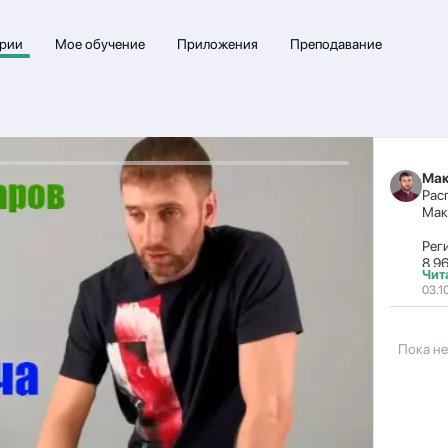
рии
Мое обучение
Приложения
Преподавание
Мак
Рас
Мак
Рег
8 9
Чит
03.1
✅Ян
-Но
19,2
26,2
Пока н
✅Фе
-Но
1,2,