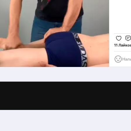
-Ек
6,7,
11,1
16,1
20,2
-Ми
11 Лайко
Кон
✅М
-Ми
1,2,
7,8,
14,1
20,2
-Мо
30,3
✅Ап
-Мо
6,7,
14,1
20,2