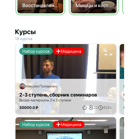
Восстановление после
Мышцы и кости, краткий
Курсы
18 курсов
Набор курсов
Медицина
Ме
Максим Половинко
Макс
2-3 ступень, сборник семинаров
СФОП
Видео-материалы 2 и 3 ступени
Солярно-
30000.0 ₽
-
22
433ч.
5000.0 
Набор курсов
Медицина
Ме